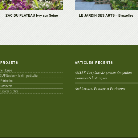
ZAC DU PLATEAU Ivry sur Seine
LE JARDIN DES ARTS – Bruxelles
PROJETS
ARTICLES RÉCENTS
Territoire-s
ANABF, Les plans de gestion des jardins
SLAP Garden – Jardin particulier
monuments historiques
Patrimoine
Logements
Architecture, Paysage et Patrimoine
Espaces publics