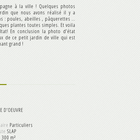
pagne à la ville ! Quelques photos
ardin que nous avons réalisé il y a
s : poules, abeilles , pâquerettes …
ques plantes toutes simples. Et voila
ltat! En conclusion la photo d’état
ux de ce petit jardin de ville qui est
ant grand !
SE D’OEUVRE
aire
Particuliers
ste
SLAP
e
300
m²