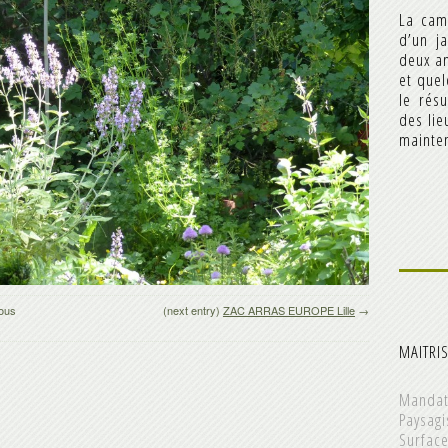
La cam
d’un j
deux an
et quel
le résu
des lie
mainten
ious
(next entry)
ZAC ARRAS EUROPE Lille
→
MAITRI
Mandat
Paysagi
Surfac