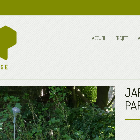
ACCUEIL
PROJETS
JA
PAR
_ _ _