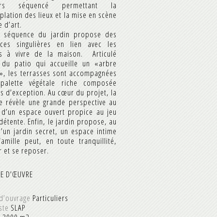
urs séquencé permettant la
lation des lieux et la mise en scène
 d’art.
 séquence du jardin propose des
ces singulières en lien avec les
s à vivre de la maison. Articulé
 du patio qui accueille un «arbre
», les terrasses sont accompagnées
palette végétale riche composée
s d’exception. Au cœur du projet, la
re révèle une grande perspective au
s d’un espace ouvert propice au jeu
 détente. Enfin, le jardin propose, au
’un jardin secret, un espace intime
amille peut, en toute tranquillité,
r et se reposer.
SE D’ŒUVRE
d’ouvrage
Particuliers
ste
SLAP