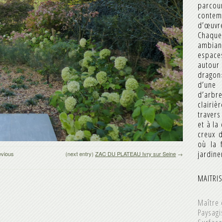
parco
contemp
d’œuvre
Chaque
ambian
espace
autour
dragon
d’une 
d’arbre
clairiè
traver
et à la
creux d
où la f
jardine
evious
(next entry)
ZAC DU PLATEAU Ivry sur Seine
→
MAITRI
Maître 
Paysagi