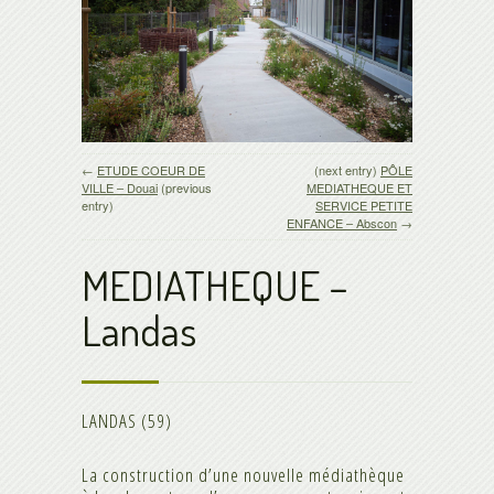
←
ETUDE COEUR DE
(next entry)
PÔLE
VILLE – Douai
(previous
MEDIATHEQUE ET
entry)
SERVICE PETITE
ENFANCE – Abscon
→
MEDIATHEQUE –
Landas
LANDAS (59)
La construction d’une nouvelle médiathèque