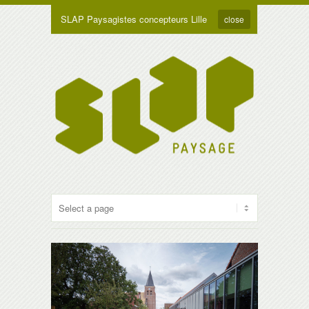
SLAP Paysagistes concepteurs Lille
close