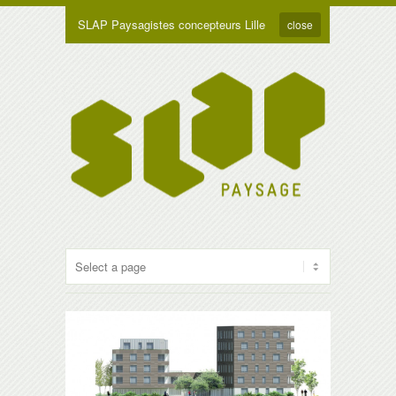
SLAP Paysagistes concepteurs Lille
close