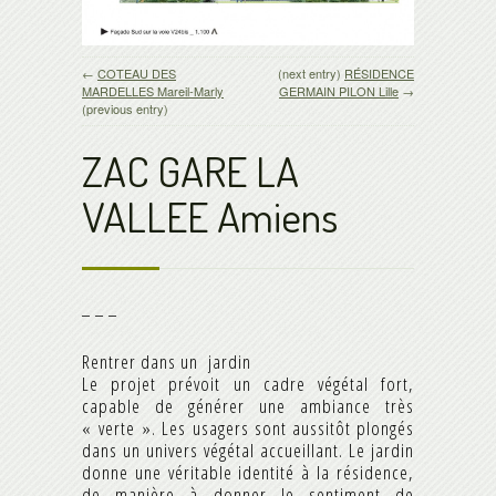
←
COTEAU DES
(next entry)
RÉSIDENCE
MARDELLES Mareil-Marly
GERMAIN PILON Lille
→
(previous entry)
ZAC GARE LA
VALLEE Amiens
_ _ _
Rentrer dans un jardin
Le projet prévoit un cadre végétal fort,
capable de générer une ambiance très
« verte ». Les usagers sont aussitôt plongés
dans un univers végétal accueillant. Le jardin
donne une véritable identité à la résidence,
de manière à donner le sentiment de