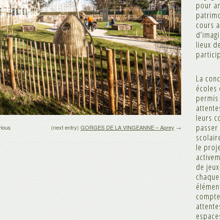
pour am
patrimo
cours a
d’imag
lieux d
partici
La conc
écoles 
permis 
attente
leurs c
passer
vious
(next entry)
GORGES DE LA VINGEANNE – Aprey
→
scolair
le proj
activem
de jeux
chaque
élémen
compte,
attente
espace