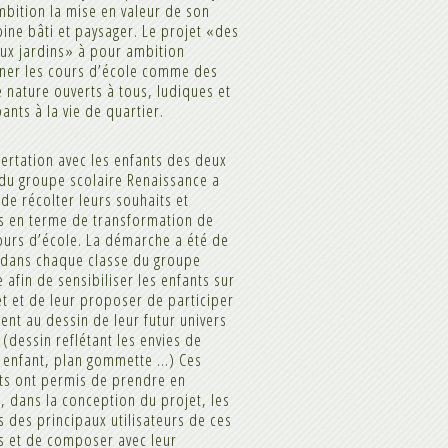
bition la mise en valeur de son
ine bâti et paysager. Le projet «des
ux jardins» à pour ambition
iner les cours d’école comme des
e nature ouverts à tous, ludiques et
pants à la vie de quartier.
ertation avec les enfants des deux
du groupe scolaire Renaissance a
de récolter leurs souhaits et
s en terme de transformation de
ours d’école. La démarche a été de
 dans chaque classe du groupe
e afin de sensibiliser les enfants sur
et et de leur proposer de participer
ent au dessin de leur futur univers
 (dessin reflétant les envies de
 enfant, plan gommette …) Ces
ts ont permis de prendre en
 dans la conception du projet, les
s des principaux utilisateurs de ces
s et de composer avec leur