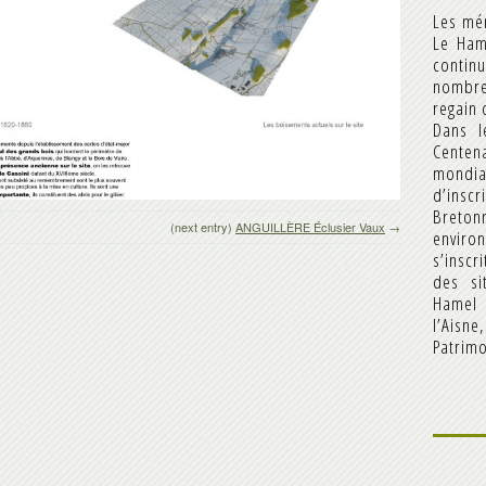
Les mé
Le Ham
continu
nombre
regain 
Dans 
Cente
mondia
d’ins
Breto
enviro
s’inscr
des si
Hamel
(next entry)
ANGUILLÈRE Éclusier Vaux
→
l’Aisne
Patrimo