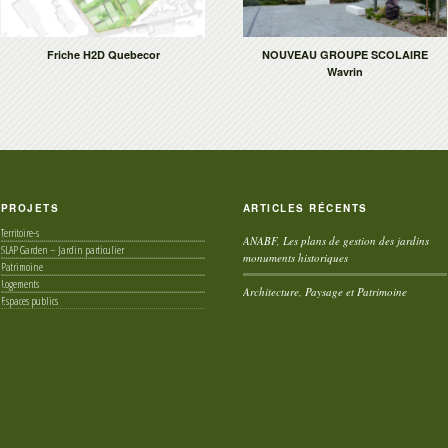
Friche H2D Quebecor
NOUVEAU GROUPE SCOLAIRE
Wavrin
PROJETS
ARTICLES RÉCENTS
Territoire-s
ANABF, Les plans de gestion des jardins
SLAP Garden – Jardin particulier
monuments historiques
Patrimoine
Logements
Architecture, Paysage et Patrimoine
Espaces publics