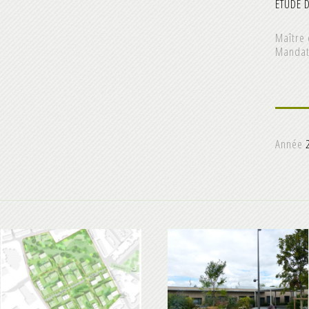
ETUDE 
Maître 
Mandat
Année
2