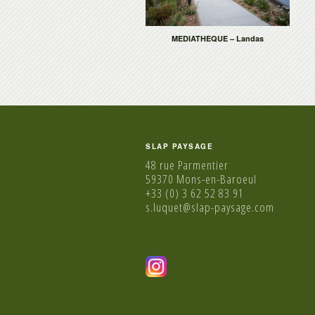
MEDIATHEQUE – Landas
SLAP PAYSAGE
48 rue Parmentier
59370 Mons-en-Baroeul
+33 (0) 3 62 52 83 91
s.luquet@slap-paysage.com