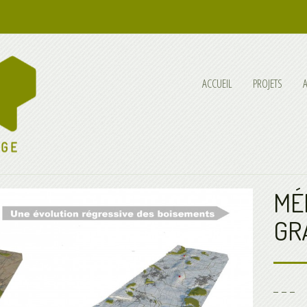
ACCUEIL
PROJETS
MÉ
GR
_ _ _