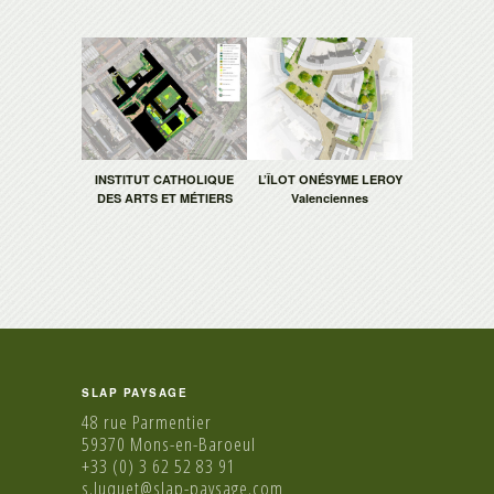
INSTITUT CATHOLIQUE
L’ÎLOT ONÉSYME LEROY
DES ARTS ET MÉTIERS
Valenciennes
SLAP PAYSAGE
48 rue Parmentier
59370 Mons-en-Baroeul
+33 (0) 3 62 52 83 91
s.luquet@slap-paysage.com