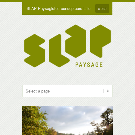
SLAP Paysagistes concepteurs Lille
close