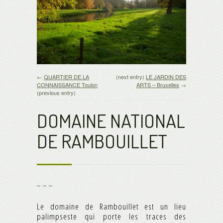
←
QUARTIER DE LA
(next entry)
LE JARDIN DES
CONNAISSANCE Toulon
ARTS – Bruxelles
→
(previous entry)
DOMAINE NATIONAL
DE RAMBOUILLET
_ _ _
Le domaine de Rambouillet est un lieu
palimpseste qui porte les traces des