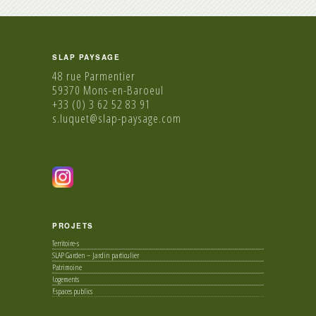
SLAP PAYSAGE
48 rue Parmentier
59370 Mons-en-Baroeul
+33 (0) 3 62 52 83 91
s.luquet@slap-paysage.com
PROJETS
Territoire-s
SLAP Garden – Jardin particulier
Patrimoine
Logements
Espaces publics