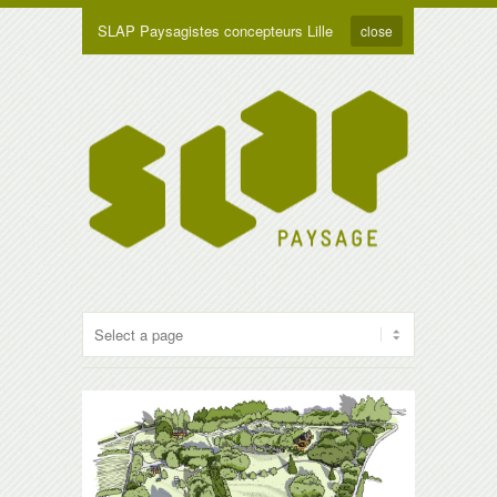
SLAP Paysagistes concepteurs Lille
close