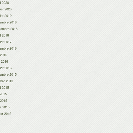
let 2020
ier 2020
ier 2019
embre 2018
tembre 2018
let 2018
ier 2017
embre 2016
 2016
l 2016
ier 2016
embre 2015
obre 2015
let 2015
 2015
 2015
s 2015
ier 2015