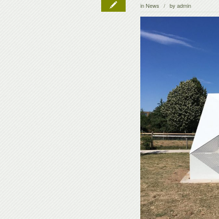
in
News
by
admin
/