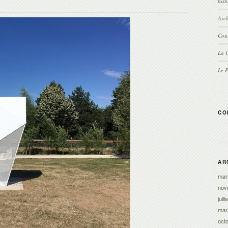
hist
Arch
Cour
La C
Le 
CO
AR
mar
nov
juil
mar
oct