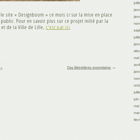
juil
janv
r le site « Designboom » ce mois ci sur la mise en place
janv
ublic. Pour en savoir plus sur ce projet initié par la
nov
et de la Ville de Lille,
c’est par ici
.
sep
juil
janv
déc
mai
avri
 »
Des Belvédères exemplaires
→
janv
nov
oct
juil
juin
mai
mar
févr